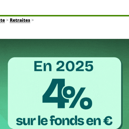
ite
>
Retraites
>