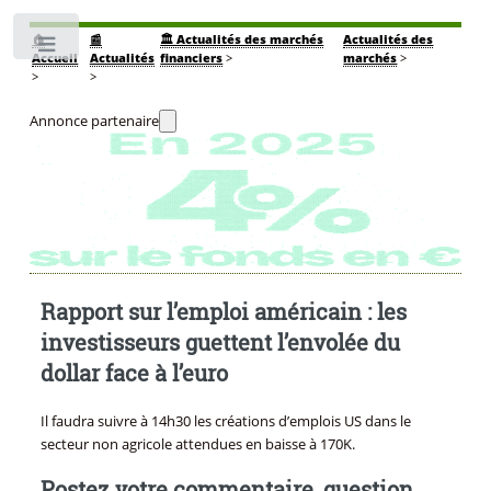
🏠
📰
🏛️ Actualités des marchés
Actualités des
Toggle
Accueil
Actualités
financiers
>
marchés
>
>
>
Annonce partenaire
Rapport sur l’emploi américain : les
investisseurs guettent l’envolée du
dollar face à l’euro
Il faudra suivre à 14h30 les créations d’emplois US dans le
secteur non agricole attendues en baisse à 170K.
Postez votre commentaire, question,