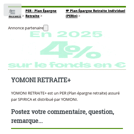
🏠
PER - Plan Épargne
💸 Plan Épargne Retraite Individuel
Toggle
Accueil
>
Retraite
>
(PERin)
>
Annonce partenaire
YOMONI RETRAITE+
YOMONI RETRAITE+ est un PER (Plan épargne retraite) assuré
par SPIRICA et distribué par YOMONI.
Postez votre commentaire, question,
remarque...