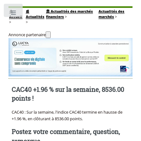
🏠
📰
🏛️ Actualités des marchés
Actualités des
Toggle
Accueil
Actualités
financiers
>
marchés
>
>
>
Annonce partenaire
CAC40 +1.96 % sur la semaine, 8536.00
points !
CAC40 : Sur la semaine, l'indice CAC40 termine en hausse de
+1.96 %, en clôturant à 8536.00 points.
Postez votre commentaire, question,