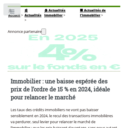
🏠
📰
🏠 Actualités
🏢 Actualités de
Toggle
Accueil
>
Actualités
Immobilier
>
l’immobilier
>
>
Annonce partenaire
Immobilier : une baisse espérée des
prix de l’ordre de 15 % en 2024, idéale
pour relancer le marché
Les taux des crédits immobiliers ne vont pas baisser
sensiblement en 2024, le recul des transactions immobilières
va perdurer, seul levier pour relancer le marché de
l’immobilier : que les prix baissent davantage, sans pour autant