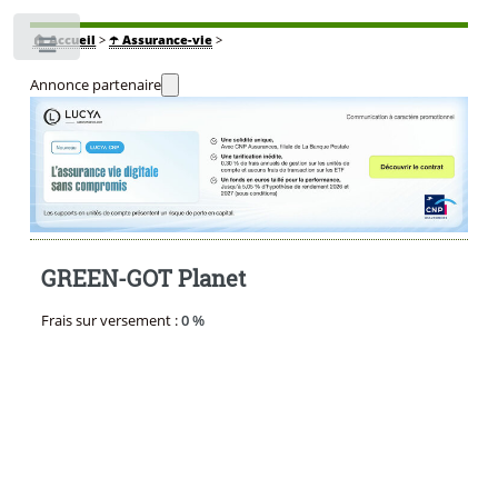
🏠
Accueil
>
☂️ Assurance-vie
>
Toggle
Annonce partenaire
GREEN-GOT Planet
Frais sur versement :
0 %