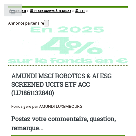
🏠
Accueil
>
🏛️ Placements à risques
>
🏛️ ETF
>
Toggle
Annonce partenaire
AMUNDI MSCI ROBOTICS & AI ESG
SCREENED UCITS ETF ACC
(LU1861132840)
Fonds géré par AMUNDI LUXEMBOURG
Postez votre commentaire, question,
remarque...