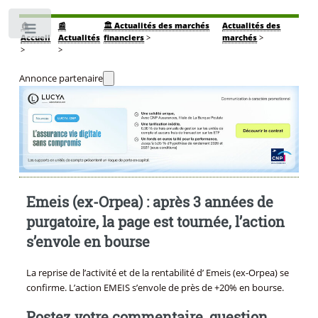
🏠
📰
🏛️ Actualités des marchés
Actualités des
Toggle
Accueil
Actualités
financiers
>
marchés
>
>
>
Annonce partenaire
Emeis (ex-Orpea) : après 3 années de
purgatoire, la page est tournée, l’action
s’envole en bourse
La reprise de l’activité et de la rentabilité d’ Emeis (ex-Orpea) se
confirme. L’action EMEIS s’envole de près de +20% en bourse.
Postez votre commentaire, question,