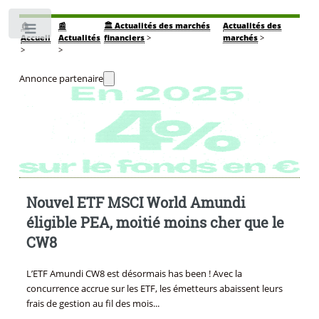
🏠
📰
🏛️ Actualités des marchés
Actualités des
Toggle
Accueil
Actualités
financiers
>
marchés
>
>
>
Annonce partenaire
Nouvel ETF MSCI World Amundi
éligible PEA, moitié moins cher que le
CW8
L’ETF Amundi CW8 est désormais has been ! Avec la
concurrence accrue sur les ETF, les émetteurs abaissent leurs
frais de gestion au fil des mois...