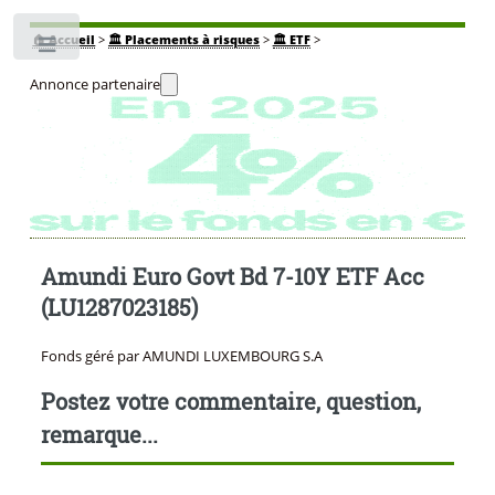
🏠
Accueil
>
🏛️ Placements à risques
>
🏛️ ETF
>
Toggle
Annonce partenaire
Amundi Euro Govt Bd 7-10Y ETF Acc
(LU1287023185)
Fonds géré par AMUNDI LUXEMBOURG S.A
Postez votre commentaire, question,
remarque...