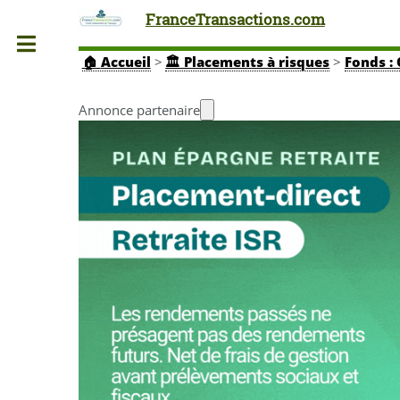
FranceTransactions.com
Toggle
🏠
Accueil
>
🏛️ Placements à risques
>
Fonds : 
Annonce partenaire