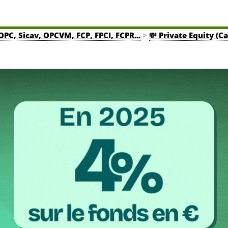
OPC, Sicav, OPCVM, FCP, FPCI, FCPR...
>
💸 Private Equity (C