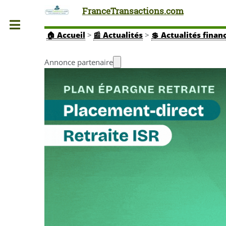
FranceTransactions.com
Toggle
🏠
Accueil
>
📰 Actualités
>
💲 Actualités finan
Annonce partenaire