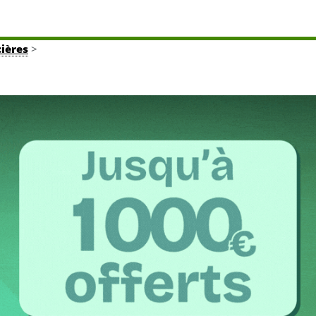
cières
>