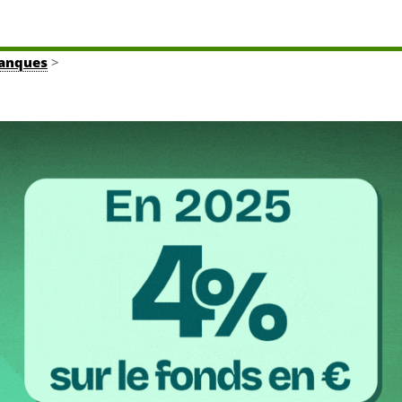
banques
>