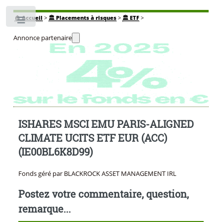
🏠
Accueil
>
🏛️ Placements à risques
>
🏛️ ETF
>
Toggle
Annonce partenaire
ISHARES MSCI EMU PARIS-ALIGNED
CLIMATE UCITS ETF EUR (ACC)
(IE00BL6K8D99)
Fonds géré par BLACKROCK ASSET MANAGEMENT IRL
Postez votre commentaire, question,
remarque...