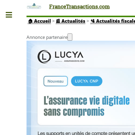
FranceTransactions.com
Toggle
🏠
Accueil
>
📰 Actualités
>
🛂 Actualités fiscal
Annonce partenaire