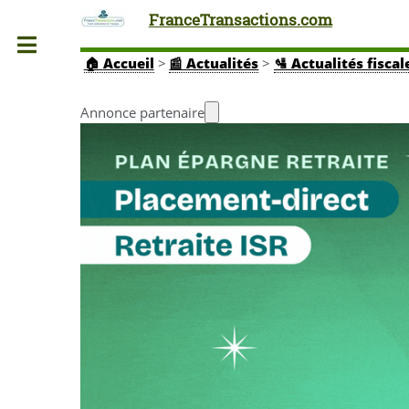
FranceTransactions.com
Toggle
🏠
Accueil
>
📰 Actualités
>
🛂 Actualités fiscal
Annonce partenaire