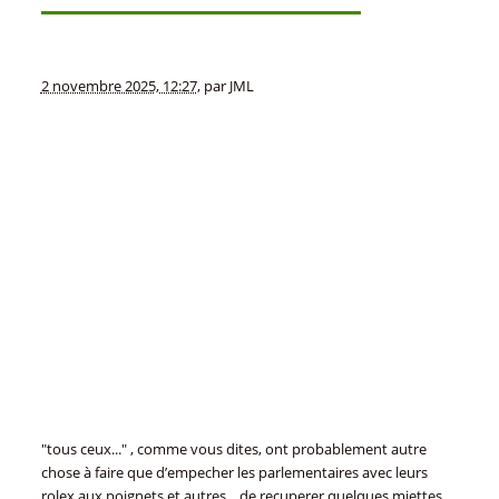
2 novembre 2025, 12:27
,
par
JML
"tous ceux..." , comme vous dites, ont probablement autre
chose à faire que d’empecher les parlementaires avec leurs
rolex aux poignets et autres... de recuperer quelques miettes