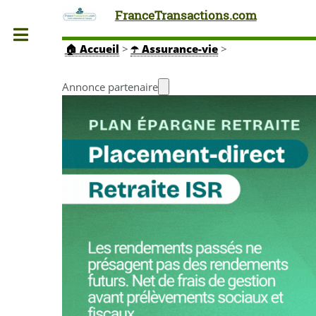
FranceTransactions.com
Toggle
🏠
Accueil
>
☂️ Assurance-vie
>
Annonce partenaire