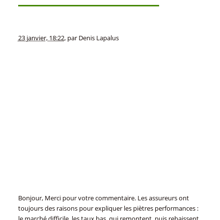
23 janvier, 18:22
,
par
Denis Lapalus
Bonjour, Merci pour votre commentaire. Les assureurs ont
toujours des raisons pour expliquer les piètres performances :
le marché difficile, les taux bas, qui remontent, puis rebaissent