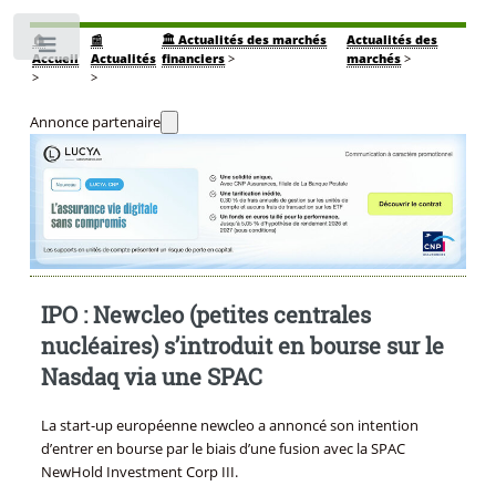
🏠
📰
🏛️ Actualités des marchés
Actualités des
Toggle
Accueil
Actualités
financiers
>
marchés
>
>
>
Annonce partenaire
IPO : Newcleo (petites centrales
nucléaires) s’introduit en bourse sur le
Nasdaq via une SPAC
La start-up européenne newcleo a annoncé son intention
d’entrer en bourse par le biais d’une fusion avec la SPAC
NewHold Investment Corp III.