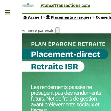
FranceTransactions.com
Toggle
🏠
Accueil
>
🏛️ Placements à risques
>
Conseil
Annonce partenaire