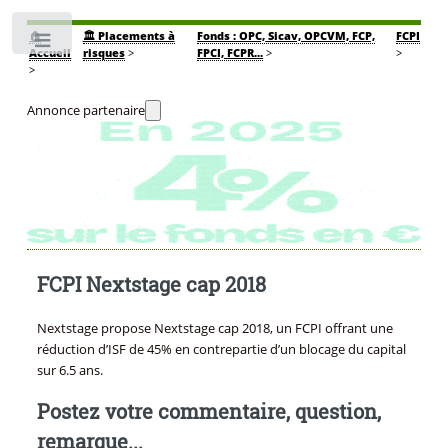
🏠
🏛️ Placements à
Fonds : OPC, Sicav, OPCVM, FCP,
FCPI
Toggle
Accueil
risques
>
FPCI, FCPR...
>
>
>
Annonce partenaire
FCPI Nextstage cap 2018
Nextstage propose Nextstage cap 2018, un FCPI offrant une
réduction d’ISF de 45% en contrepartie d’un blocage du capital
sur 6.5 ans.
Postez votre commentaire, question,
remarque...