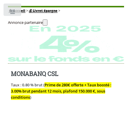
🏠
Accueil
>
💰 Livret épargne
>
Toggle
Annonce partenaire
MONABANQ CSL
Taux :
0.80 % brut (
Prime de 280€ offerte + Taux boosté :
3.00% brut pendant 12 mois, plafond 150.000 €, sous
conditions
)