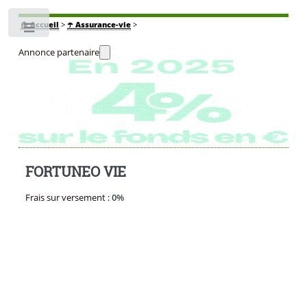
🏠
Accueil
>
☂️ Assurance-vie
>
Toggle
Annonce partenaire
FORTUNEO VIE
Frais sur versement :
0%