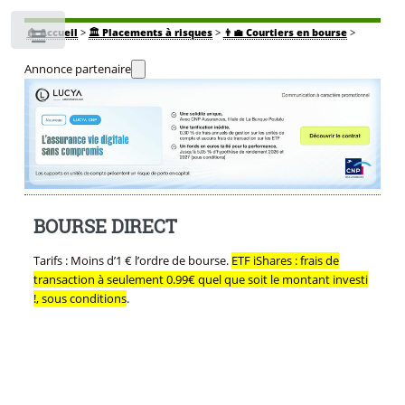
🏠
Accueil
>
🏛️ Placements à risques
>
👨‍💼 Courtiers en bourse
>
Toggle
Annonce partenaire
BOURSE DIRECT
Tarifs : Moins d’1 € l’ordre de bourse.
ETF iShares : frais de
transaction à seulement 0.99€ quel que soit le montant investi
!, sous conditions
.