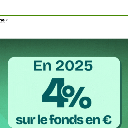
gne
>