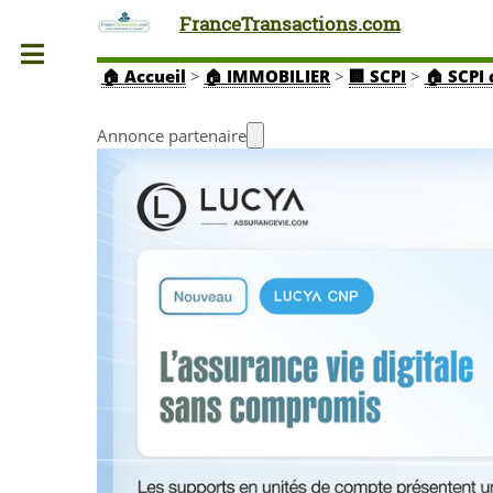
FranceTransactions.com
Toggle
🏠
Accueil
>
🏠 IMMOBILIER
>
🏢 SCPI
>
🏠 SCPI
Annonce partenaire