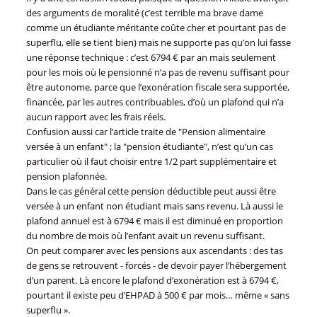
des arguments de moralité (c’est terrible ma brave dame
comme un étudiante méritante coûte cher et pourtant pas de
superflu, elle se tient bien) mais ne supporte pas qu’on lui fasse
une réponse technique : c’est 6794 € par an mais seulement
pour les mois où le pensionné n’a pas de revenu suffisant pour
être autonome, parce que l’exonération fiscale sera supportée,
financée, par les autres contribuables, d’où un plafond qui n’a
aucun rapport avec les frais réels.
Confusion aussi car l’article traite de "Pension alimentaire
versée à un enfant" ; la "pension étudiante", n’est qu’un cas
particulier où il faut choisir entre 1/2 part supplémentaire et
pension plafonnée.
Dans le cas général cette pension déductible peut aussi être
versée à un enfant non étudiant mais sans revenu. Là aussi le
plafond annuel est à 6794 € mais il est diminué en proportion
du nombre de mois où l’enfant avait un revenu suffisant.
On peut comparer avec les pensions aux ascendants : des tas
de gens se retrouvent - forcés - de devoir payer l’hébergement
d’un parent. Là encore le plafond d’exonération est à 6794 €,
pourtant il existe peu d’EHPAD à 500 € par mois… même « sans
superflu ».