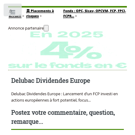
🏠
🏛️ Placements à
Fonds : OPC, Sicav, OPCVM, FCP, FPCI,
Toggle
Accueil
>
risques
>
FCPR...
>
Annonce partenaire
Delubac Dividendes Europe
Delubac Dividendes Europe : Lancement d’un FCP investi en
actions européennes à fort potentiel, focus...
Postez votre commentaire, question,
remarque...