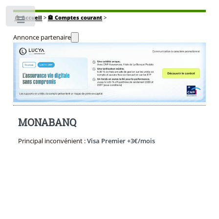
🏠
Accueil
>
🏦 Comptes courant
>
Toggle
Annonce partenaire
MONABANQ
Principal inconvénient :
Visa Premier +3€/mois