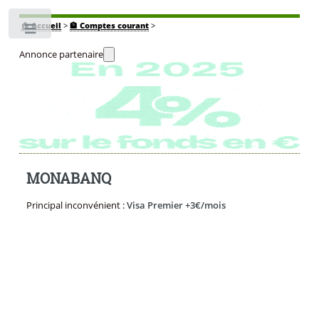
🏠
Accueil
>
🏦 Comptes courant
>
Toggle
Annonce partenaire
MONABANQ
Principal inconvénient :
Visa Premier +3€/mois