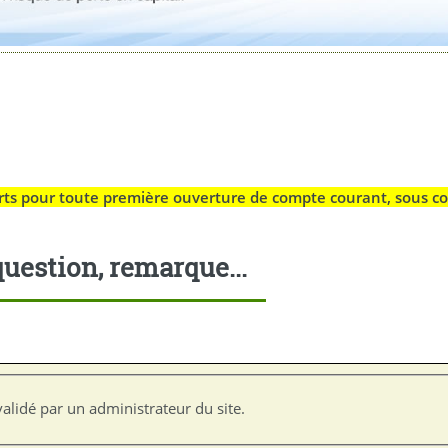
rts pour toute première ouverture de compte courant, sous co
uestion, remarque...
alidé par un administrateur du site.