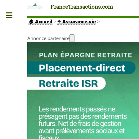
FranceTransactions.com
Toggle
🏠
Accueil
>
☂️ Assurance-vie
>
Annonce partenaire