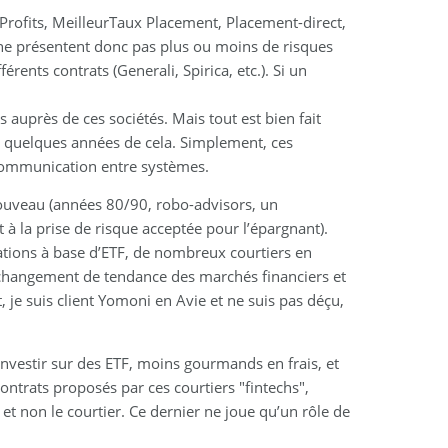
aProfits, MeilleurTaux Placement, Placement-direct,
" ne présentent donc pas plus ou moins de risques
rents contrats (Generali, Spirica, etc.). Si un
 auprès de ces sociétés. Mais tout est bien fait
ur quelques années de cela. Simplement, ces
e communication entre systèmes.
 nouveau (années 80/90, robo-advisors, un
à la prise de risque acceptée pour l’épargnant).
cations à base d’ETF, de nombreux courtiers en
 changement de tendance des marchés financiers et
 je suis client Yomoni en Avie et ne suis pas déçu,
investir sur des ETF, moins gourmands en frais, et
contrats proposés par ces courtiers "fintechs",
et non le courtier. Ce dernier ne joue qu’un rôle de