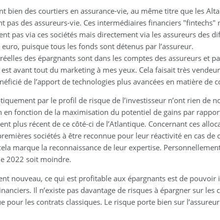
nt bien des courtiers en assurance-vie, au même titre que les Alt
nt pas des assureurs-vie. Ces intermédiaires financiers "fintechs
nt pas via ces sociétés mais directement via les assureurs des diffé
ul euro, puisque tous les fonds sont détenus par l’assureur.
s réelles des épargnants sont dans les comptes des assureurs et pas
h est avant tout du marketing à mes yeux. Cela faisait très vende
bénéficié de l’apport de technologies plus avancées en matière d
tiquement par le profil de risque de l’investisseur n’ont rien de
en fonction de la maximisation du potentiel de gains par rapport 
nt plus récent de ce côté-ci de l’Atlantique. Concernant ces allo
emières sociétés à être reconnue pour leur réactivité en cas de
cela marque la reconnaissance de leur expertise. Personnellement,
de 2022 soit moindre.
ent nouveau, ce qui est profitable aux épargnants est de pouvoir 
nanciers. Il n’existe pas davantage de risques à épargner sur les 
 pour les contrats classiques. Le risque porte bien sur l’assureur 