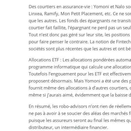
Des courtiers en assurance-vie : Yomoni et Nalo so
Linxea, Ramify, Mon Petit Placement, etc. Ce ne so
que les autres. Les fonds des épargnants ne transite
courtier fait faillite, l’épargnant ne perd pas un se
Tout n’est donc pas géré sur leur site, les position
pour faire penser le contraire. La notion de Fintec
sociétés sont plus récentes que les autres et ont 
Allocations ETF : Les allocations pondérées automa
programme informatique qui calcule une allocation 
Toutefois l’engouement pour les ETF est effectiveme
proposent désormais. Mais Yomoni a été une des pr
fournit même des allocations à d’autres courtiers, 
même si j’aurais aimé, évidemment que la baisse 
En résumé, les robo-advisors n’ont rien de réellem
ne pas à avoir à se soucier des aléas des marchés fi
puisque les assureurs seront au final les mêmes que
distributeur, un intermédiaire financier.