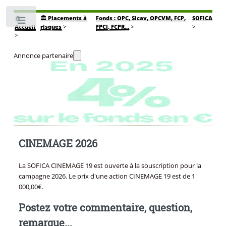
🏠
🏛️ Placements à
Fonds : OPC, Sicav, OPCVM, FCP,
SOFICA
Toggle
Accueil
risques
>
FPCI, FCPR...
>
>
>
Annonce partenaire
CINEMAGE 2026
La SOFICA CINEMAGE 19 est ouverte à la souscription pour la
campagne 2026. Le prix d'une action CINEMAGE 19 est de 1
000,00€.
Postez votre commentaire, question,
remarque...