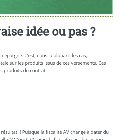
aise idée ou pas ?
épargne. C’est, dans la plupart des cas,
tale sur les produits issus de ces versements. Ces
s produits du contrat.
ésultat !! Puisque la fiscalité AV change à dater du
lle AV "post 70" ainsi la fiscalité sera beaucoup