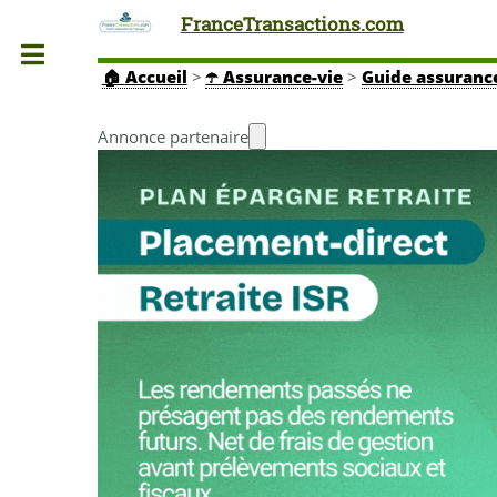
FranceTransactions.com
Toggle
🏠
Accueil
>
☂️ Assurance-vie
>
Guide assuranc
Annonce partenaire