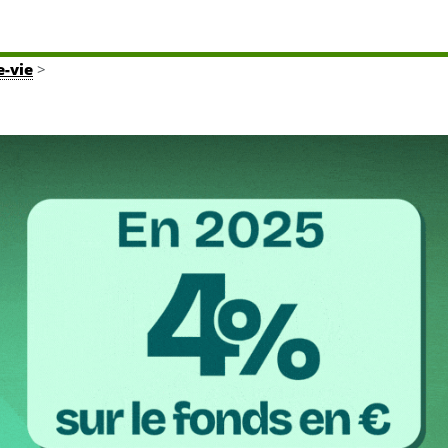
e-vie
>