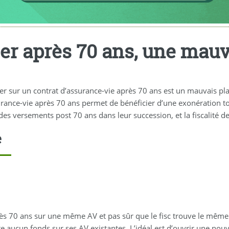
er après 70 ans, une mauv
sur un contrat d’assurance-vie après 70 ans est un mauvais plan 
urance-vie après 70 ans permet de bénéficier d’une exonération to
es versements post 70 ans dans leur succession, et la fiscalité de
e
ès 70 ans sur une même AV et pas sûr que le fisc trouve le même r
 aucun fonds sur ses AV existantes. L’idéal est d’ouvrir une nouve