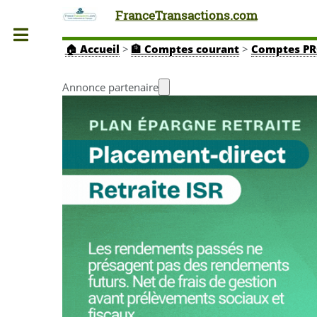
FranceTransactions.com
Toggle
🏠
Accueil
>
🏦 Comptes courant
>
Comptes P
Annonce partenaire