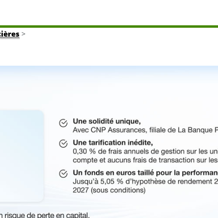
cières
>