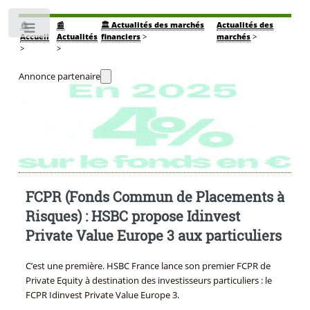
🏠
📰
🏛️ Actualités des marchés
Actualités des
Toggle
Accueil
Actualités
financiers
>
marchés
>
>
>
Annonce partenaire
FCPR (Fonds Commun de Placements à
Risques) : HSBC propose Idinvest
Private Value Europe 3 aux particuliers
C’est une première. HSBC France lance son premier FCPR de
Private Equity à destination des investisseurs particuliers : le
FCPR Idinvest Private Value Europe 3.