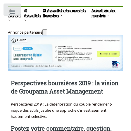
🏠
📰
🏛️ Actualités des marchés
Actualités des
Toggle
Accueil
Actualités
financiers
>
marchés
>
>
>
Annonce partenaire
Perspectives boursières 2019 : la vision
de Groupama Asset Management
Perspectives 2019 : La détérioration du couple rendement-
risque des actifs justifie une approche d’investissement
hautement sélective.
Postez votre commentaire, question,