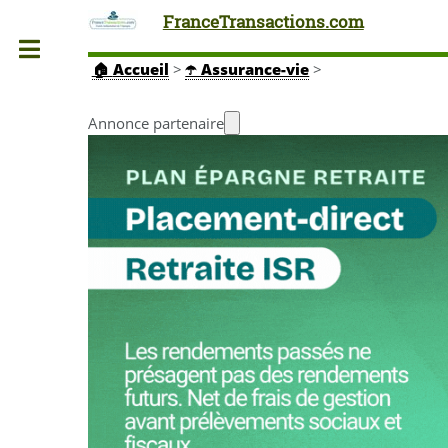
FranceTransactions.com
Toggle
🏠
Accueil
>
☂️ Assurance-vie
>
Annonce partenaire