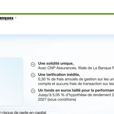
banques
>