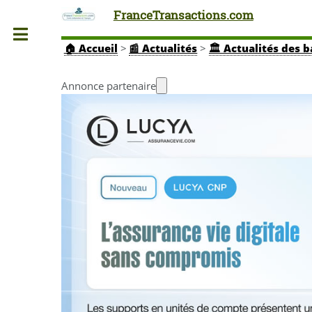
FranceTransactions.com
Toggle
🏠
Accueil
>
📰 Actualités
>
🏛️ Actualités des 
Annonce partenaire