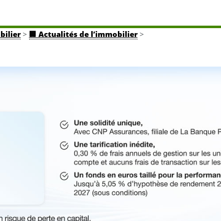
bilier
>
🏢 Actualités de l’immobilier
>