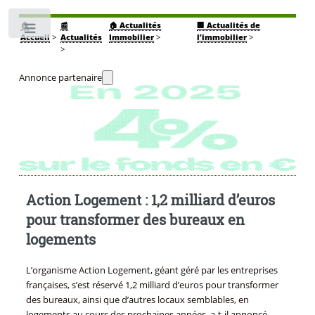
🏠
📰
🏠 Actualités
🏢 Actualités de
Toggle
Accueil
>
Actualités
Immobilier
>
l’immobilier
>
>
Annonce partenaire
Action Logement : 1,2 milliard d’euros
pour transformer des bureaux en
logements
L’organisme Action Logement, géant géré par les entreprises
françaises, s’est réservé 1,2 milliard d’euros pour transformer
des bureaux, ainsi que d’autres locaux semblables, en
logements au cours des prochaines années, a-t-il annoncé