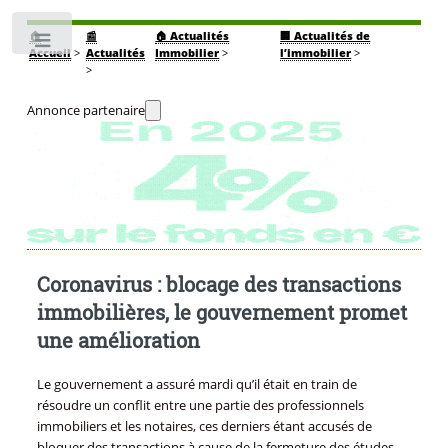
🏠
📰
🏠 Actualités
🏢 Actualités de
Toggle
Accueil
>
Actualités
Immobilier
>
l’immobilier
>
>
Annonce partenaire
Coronavirus : blocage des transactions
immobilières, le gouvernement promet
une amélioration
Le gouvernement a assuré mardi qu’il était en train de
résoudre un conflit entre une partie des professionnels
immobiliers et les notaires, ces derniers étant accusés de
bloquer des transactions à cause de la fermeture des études