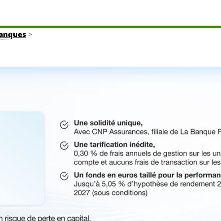
banques
>