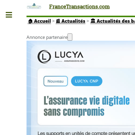
FranceTransactions.com
Toggle
🏠
Accueil
>
📰 Actualités
>
🏛️ Actualités des 
Annonce partenaire