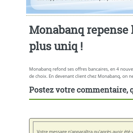
Monabanq repense l’
plus uniq !
Monabanq refond ses offres bancaires, en 4 nouve
de choix. En devenant client chez Monabanq, on n
Postez votre commentaire, q
Votre message n'apparaîtra qu'après avoir été v