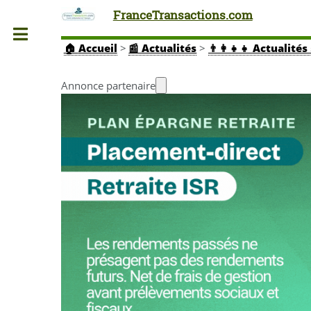
FranceTransactions.com
Toggle
🏠
Accueil
>
📰 Actualités
>
👨‍👩‍👧‍👧 Actuali
Annonce partenaire