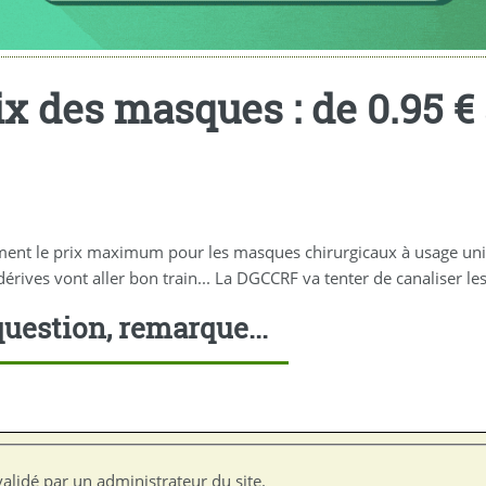
 des masques : de 0.95 € 
uement le prix maximum pour les masques chirurgicaux à usage un
 dérives vont aller bon train... La DGCCRF va tenter de canaliser le
uestion, remarque...
alidé par un administrateur du site.