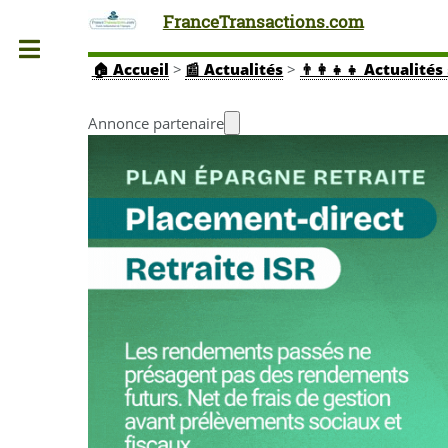
FranceTransactions.com
Toggle
🏠
Accueil
>
📰 Actualités
>
👨‍👩‍👧‍👧 Actuali
Annonce partenaire