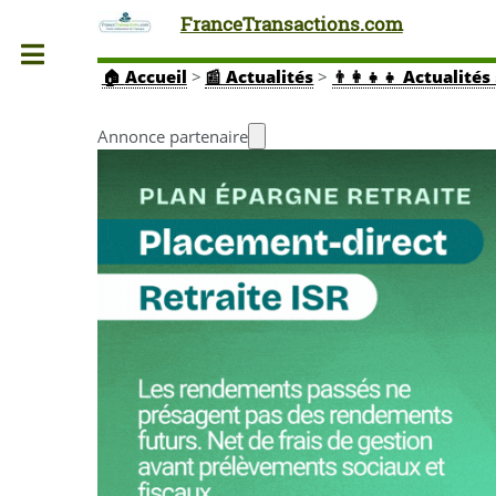
FranceTransactions.com
Toggle
🏠
Accueil
>
📰 Actualités
>
👨‍👩‍👧‍👧 Actuali
Annonce partenaire