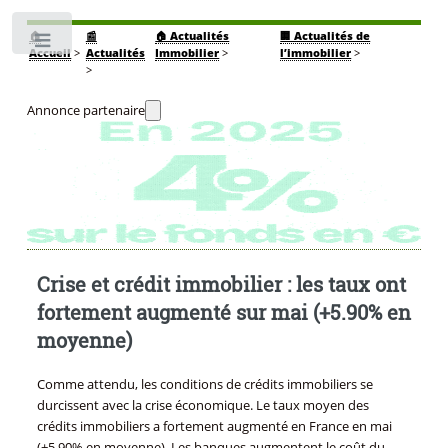
🏠
📰
🏠 Actualités
🏢 Actualités de
Toggle
Accueil
>
Actualités
Immobilier
>
l’immobilier
>
>
Annonce partenaire
Crise et crédit immobilier : les taux ont
fortement augmenté sur mai (+5.90% en
moyenne)
Comme attendu, les conditions de crédits immobiliers se
durcissent avec la crise économique. Le taux moyen des
crédits immobiliers a fortement augmenté en France en mai
(+5.90% en moyenne). Les banques augmentent le coût du